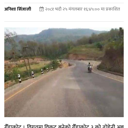
अनिशा सिंजाली
२०८१ भदौ २५ मंगलबार १६:४५:०० मा प्रकाशित
गैँडाकोट । विगतमा विकट बनेको गैँडाकोट ३ को ढोडेनी अब