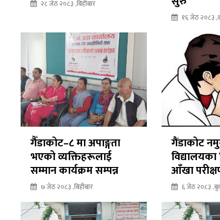
सुरु
२८ जेठ २०८३ ,बिहीबार
१६ जेठ २०८३ ,
गैँडाकोट–८ मा अपाङ्गता
गैंडाकोट नम
भएको व्यक्तिहरूलाई
विद्यालयका व
सम्मान कार्यक्रम सम्पन्न
आँखा परीक्
७ जेठ २०८३ ,बिहीबार
६ जेठ २०८३ ,बु