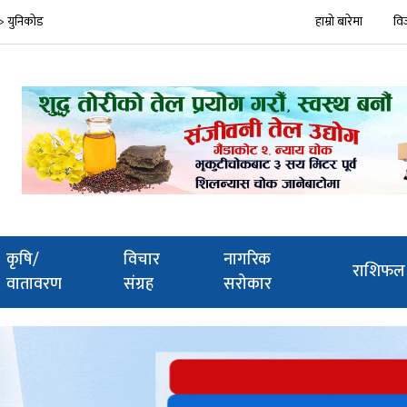
ि > युनिकोड
हाम्रो बारेमा
वि
कृषि/
विचार
नागरिक
राशिफल
वातावरण
संग्रह
सरोकार