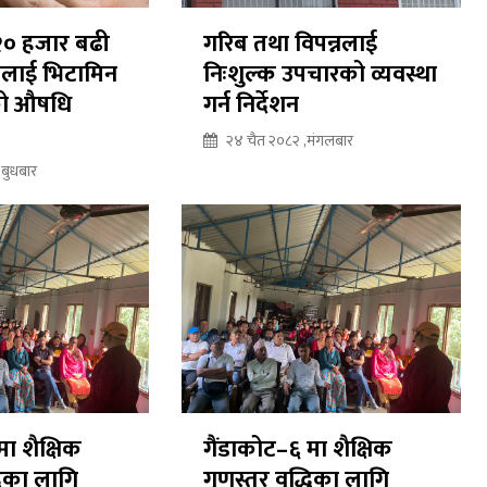
२० हजार बढी
गरिब तथा विपन्नलाई
लाई भिटामिन
निःशुल्क उपचारको व्यवस्था
को औषधि
गर्न निर्देशन
२४ चैत २०८२ ,मंगलबार
बुधबार
मा शैक्षिक
गैंडाकोट–६ मा शैक्षिक
धिका लागि
गुणस्तर वृद्धिका लागि