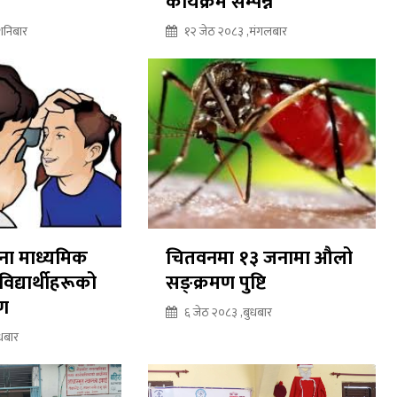
कार्यक्रम सम्पन्न
शनिबार
१२ जेठ २०८३ ,मंगलबार
ुना माध्यमिक
चितवनमा १३ जनामा औलो
िद्यार्थीहरूको
सङ्क्रमण पुष्टि
षण
६ जेठ २०८३ ,बुधबार
धबार