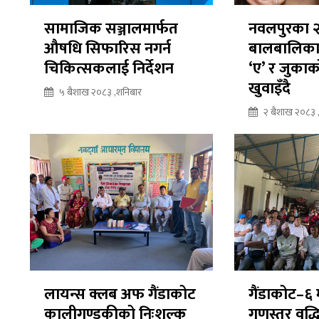
सामाजिक सञ्जालमार्फत
नवलपुरका 
औषधि सिफारिस नगर्न
बालबालिका
चिकित्सकलाई निर्देशन
‘ए’ र जुका
खुवाइँदै
५ बैशाख २०८३ ,शनिबार
२ बैशाख २०८३ ,
लायन्स क्लब अफ गैंडाकोट
गैंडाकोट–६ 
कालीगण्डकीको निःशुल्क
गुणस्तर वृद्