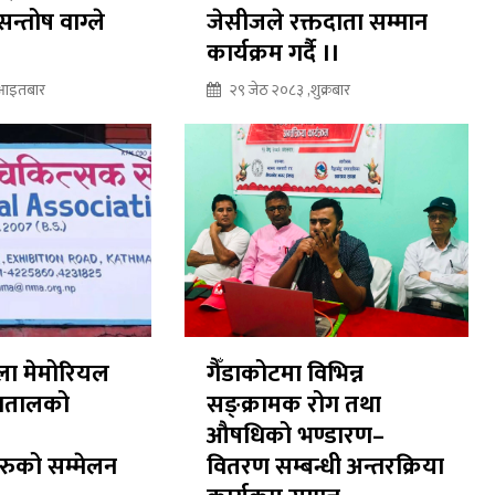
 सन्तोष वाग्ले
जेसीजले रक्तदाता सम्मान
कार्यक्रम गर्दै ।।
,आइतबार
२९ जेठ २०८३ ,शुक्रबार
ला मेमोरियल
गैँडाकोटमा विभिन्न
्पतालको
सङ्क्रामक रोग तथा
औषधिको भण्डारण–
ुको सम्मेलन
वितरण सम्बन्धी अन्तरक्रिया