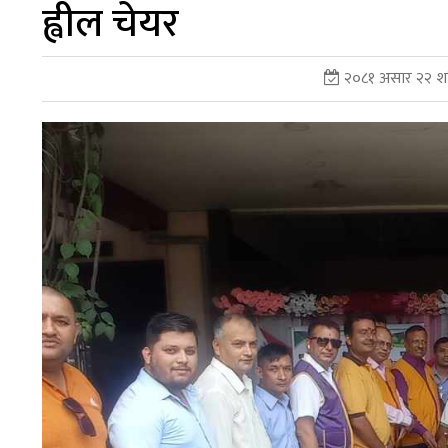
ह्वील चेयर
२०८१ असार २२ शन