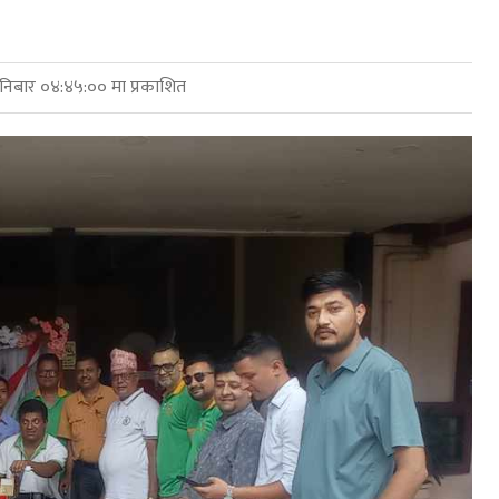
िबार ०४:४५:०० मा प्रकाशित