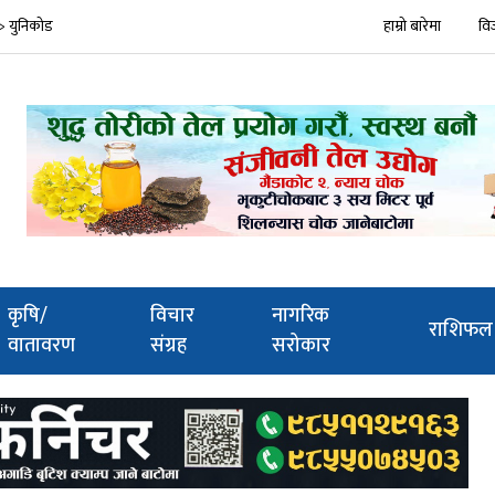
ि > युनिकोड
हाम्रो बारेमा
वि
कृषि/
विचार
नागरिक
राशिफल
वातावरण
संग्रह
सरोकार