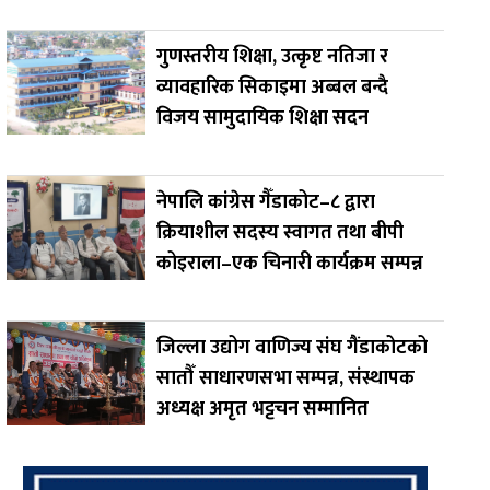
गुणस्तरीय शिक्षा, उत्कृष्ट नतिजा र
व्यावहारिक सिकाइमा अब्बल बन्दै
विजय सामुदायिक शिक्षा सदन
नेपालि कांग्रेस गैँडाकोट–८ द्वारा
क्रियाशील सदस्य स्वागत तथा बीपी
कोइराला–एक चिनारी कार्यक्रम सम्पन्न
जिल्ला उद्योग वाणिज्य संघ गैंडाकोटको
सातौँ साधारणसभा सम्पन्न, संस्थापक
अध्यक्ष अमृत भट्टचन सम्मानित