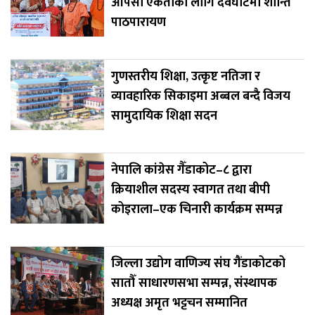
आपसी एकताका लागि देवघाटमा शान्ति
पाठपारायण
गुणस्तरीय शिक्षा, उत्कृष्ट नतिजा र
व्यावहारिक सिकाइमा अब्बल बन्दै विजय
सामुदायिक शिक्षा सदन
नेपालि कांग्रेस गैँडाकोट–८ द्वारा
क्रियाशील सदस्य स्वागत तथा बीपी
कोइराला–एक चिनारी कार्यक्रम सम्पन्न
जिल्ला उद्योग वाणिज्य संघ गैंडाकोटको
सातौँ साधारणसभा सम्पन्न, संस्थापक
अध्यक्ष अमृत भट्टचन सम्मानित