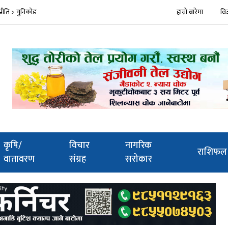
प्रीति > युनिकोड
हाम्रो बारेमा
वि
कृषि/
विचार
नागरिक
राशिफल
वातावरण
संग्रह
सरोकार