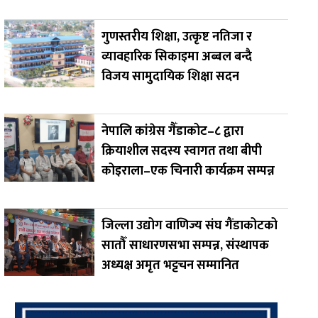
गुणस्तरीय शिक्षा, उत्कृष्ट नतिजा र
व्यावहारिक सिकाइमा अब्बल बन्दै
विजय सामुदायिक शिक्षा सदन
नेपालि कांग्रेस गैँडाकोट–८ द्वारा
क्रियाशील सदस्य स्वागत तथा बीपी
कोइराला–एक चिनारी कार्यक्रम सम्पन्न
जिल्ला उद्योग वाणिज्य संघ गैंडाकोटको
सातौँ साधारणसभा सम्पन्न, संस्थापक
अध्यक्ष अमृत भट्टचन सम्मानित