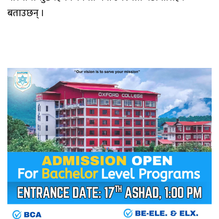
बताउछन् ।