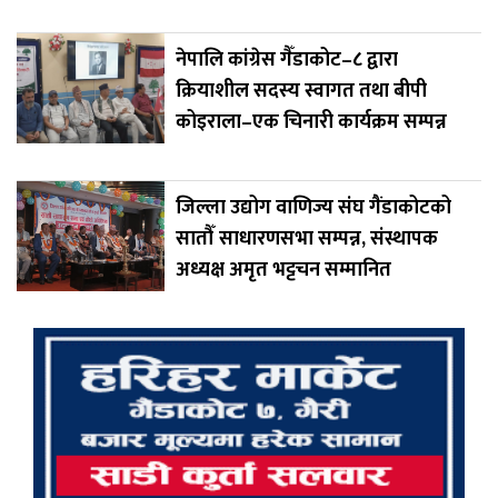
नेपालि कांग्रेस गैँडाकोट–८ द्वारा
क्रियाशील सदस्य स्वागत तथा बीपी
कोइराला–एक चिनारी कार्यक्रम सम्पन्न
जिल्ला उद्योग वाणिज्य संघ गैंडाकोटको
सातौँ साधारणसभा सम्पन्न, संस्थापक
अध्यक्ष अमृत भट्टचन सम्मानित