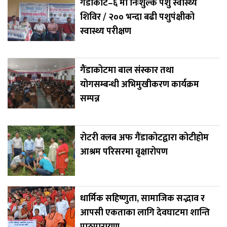
गैंडाकोट–६ मा निःशुल्क पशु स्वास्थ्य
शिविर / २०० भन्दा बढी पशुपंक्षीको
स्वास्थ्य परीक्षण
गैंडाकोटमा बाल संस्कार तथा
योगसम्बन्धी अभिमुखीकरण कार्यक्रम
सम्पन्न
रोटरी क्लब अफ गैंडाकोटद्वारा कोटीहोम
आश्रम परिसरमा वृक्षारोपण
धार्मिक सहिष्णुता, सामाजिक सद्भाव र
आपसी एकताका लागि देवघाटमा शान्ति